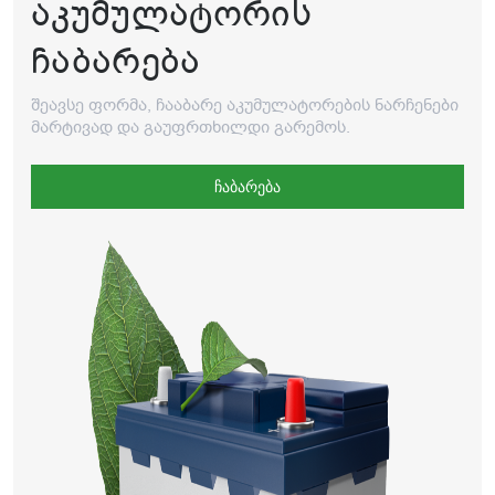
ᲐᲙᲣᲛᲣᲚᲐᲢᲝᲠᲘᲡ
ᲩᲐᲑᲐᲠᲔᲑᲐ
შეავსე ფორმა, ჩააბარე აკუმულატორების ნარჩენები
მარტივად და გაუფრთხილდი გარემოს.
ჩაბარება